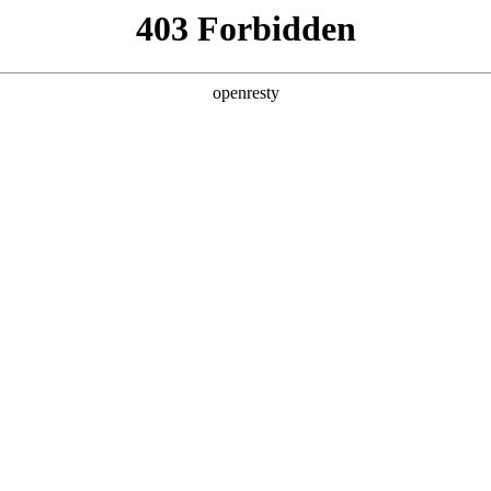
，
！
企业销售部门，大型客服中心等，
作挑战重重。
上手慢
、产品知识的重复授课费用高昂
，难以规模化开展
战能力
，销售知识获取总是滞后
验，培训知识难以灵活应用
习效率低
客观分析，反馈滞后
推广需统一话术培训，降低集中培训成本。