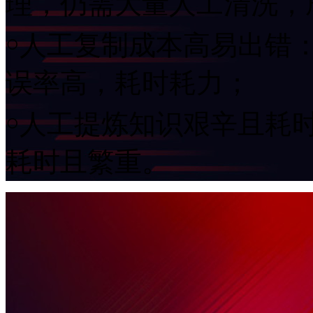
理，仍需大量人工清洗
￮人工复制成本高易出错
误率高，耗时耗力；
￮人工提炼知识艰辛且耗时
耗时且繁重。