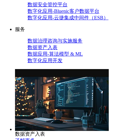
数据安全管控平台
数字化应用-Bluenic客户数据平台
数字化应用-云捷集成中间件（ESB）
服务
数据治理咨询与实施服务
数据资产入表
数据应用-算法模型 & ML
数字化应用开发
数据资产入表