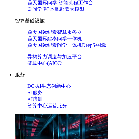
鼎天国际问学 智能流程工作台
爱问学 PC本地部署大模型
智算基础设施
鼎天国际鲲泰智算服务器
鼎天国际鲲泰问学一体机
鼎天国际鲲泰问学一体机DeepSeek版
异构算力调度与加速平台
智算中心(AICC)
服务
DC·AI生态创新中心
AI服务
AI培训
智算中心运营服务